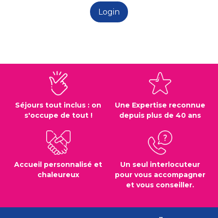
Séjours tout inclus : on
Une Expertise reconnue
s'occupe de tout !
depuis plus de 40 ans
Accueil personnalisé et
Un seul interlocuteur
chaleureux
pour vous accompagner
et vous conseiller.